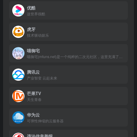
优酷
这世界很酷
虎牙
技术驱动娱乐
喵御宅
喵御宅(mfuns.net)是一个纯粹的二次元社区，这里充满了动漫、漫画、游戏、鬼畜、轻小说宅舞、音乐、cosplay等ACG元素。在喵御宅，您可以畅享弹幕视频、文章、图片和插画等作品，也可以成为创作者，分享你关于ACGN的创意和欢乐! 加入我们，一同探索这个充满创意和想象力的ACG世界！
腾讯云
产业智变 云起未来
芒果TV
天生青春
华为云
可弹性伸缩的云服务器
违法信息举报