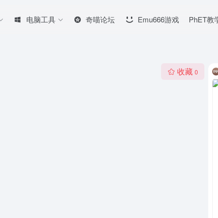
电脑工具
奇喵论坛
Emu666游戏
PhET
收藏
0