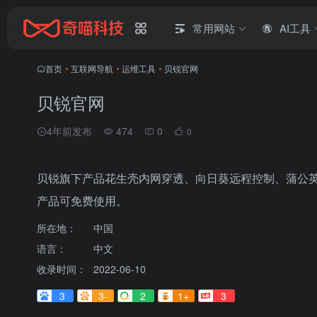
常用网站
AI工具
首页
•
互联网导航
•
运维工具
•
贝锐官网
贝锐官网
4年前发布
474
0
0
贝锐旗下产品花生壳内网穿透、向日葵远程控制、蒲公
产品可免费使用。
所在地：
中国
语言：
中文
收录时间：
2022-06-10
3
3-
2
1+
3